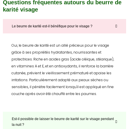
Questions fréquentes autours du beurre de
karité visage
Le beurre de karité est-il bénéfique pour le visage ?
Oui, le beurre de karité est un allié précieux pour le visage
grâce à ses propriétés hydratantes, nourrissantes et
protectrices. Riche en acides gras (acide oléique, stéarique),
en vitamines A et E, et en antioxydants, il renforce la barrière
cutanée, prévient le vieillissement prématuré et apaise les
irritations. Particulièrement adapté aux peaux sèches ou
sensibles, il pénètre facilement lorsqu'il est appliqué en fine
couche après avoir été chauffé entre les paumes.
Est-il possible de laisser le beurre de karité sur le visage pendant
la nuit ?