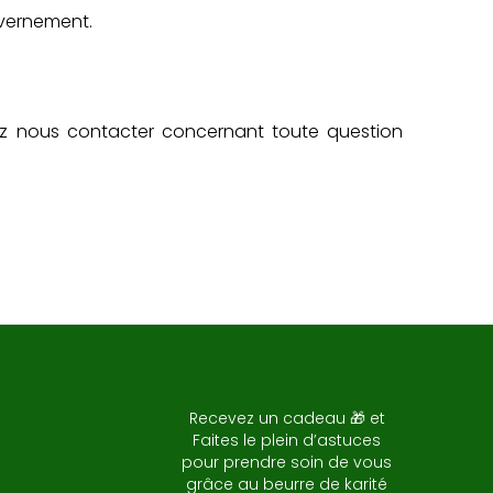
uvernement.
ez nous contacter concernant toute question
Recevez un cadeau 🎁 et
Faites le plein d’astuces
pour prendre soin de vous
grâce au beurre de karité