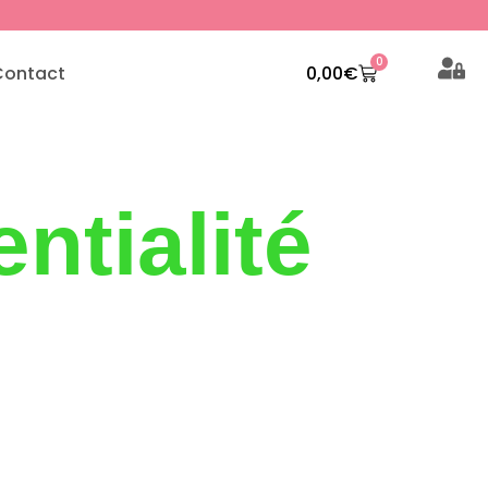
0
Contact
0,00
€
ntialité
ales