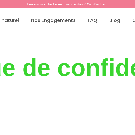
Livraison offerte en France dès 40€ d'achat !
 naturel
Nos Engagements
FAQ
Blog
ue de confide
mentions lég