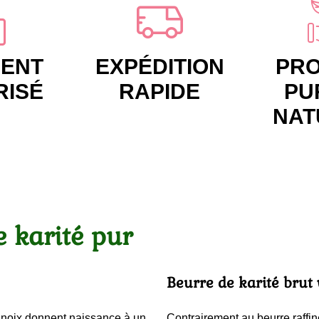
MENT
EXPÉDITION
PRO
RISÉ
RAPIDE
PU
NAT
e karité pur
Beurre de karité brut 
es noix donnent naissance à un
Contrairement au beurre raffin