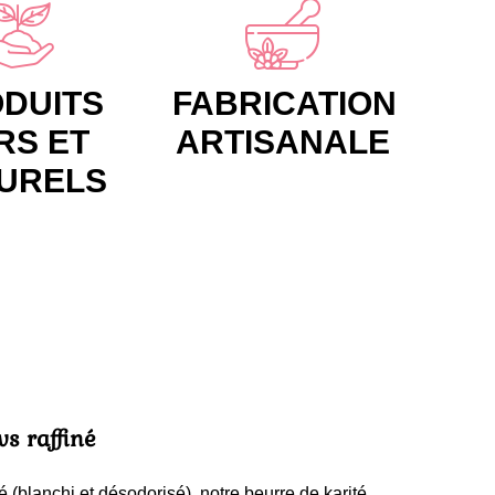
DUITS
FABRICATION
RS ET
ARTISANALE
URELS
vs raffiné
é (blanchi et désodorisé), notre beurre de karité