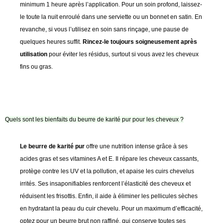
minimum 1 heure après l’application. Pour un soin profond, laissez-
le toute la nuit enroulé dans une serviette ou un bonnet en satin. En
revanche, si vous l’utilisez en soin sans rinçage, une pause de
quelques heures suffit.
Rincez-le toujours soigneusement après
utilisation
pour éviter les résidus, surtout si vous avez les cheveux
fins ou gras.
Quels sont les bienfaits du beurre de karité pur pour les cheveux ?
Le beurre de karité pur
offre une nutrition intense grâce à ses
acides gras et ses vitamines A et E. Il répare les cheveux cassants,
protège contre les UV et la pollution, et apaise les cuirs chevelus
irrités. Ses insaponifiables renforcent l’élasticité des cheveux et
réduisent les frisottis. Enfin, il aide à éliminer les pellicules sèches
en hydratant la peau du cuir chevelu. Pour un maximum d’efficacité,
optez pour un beurre brut non raffiné, qui conserve toutes ses